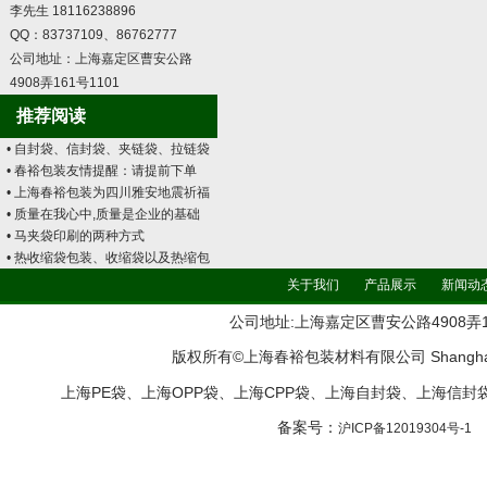
李先生 18116238896
QQ：83737109、86762777
公司地址：上海嘉定区曹安公路
4908弄161号1101
推荐阅读
• 自封袋、信封袋、夹链袋、拉链袋
• 春裕包装友情提醒：请提前下单
• 上海春裕包装为四川雅安地震祈福
• 质量在我心中,质量是企业的基础
• 马夹袋印刷的两种方式
• 热收缩袋包装、收缩袋以及热缩包
关于我们
产品展示
新闻动
公司地址:上海嘉定区曹安公路4908弄161号11
版权所有©上海春裕包装材料有限公司 Shanghai ChunYu
上海PE袋、上海OPP袋、上海CPP袋、上海自封袋、上海信
备案号：
沪ICP备12019304号-1