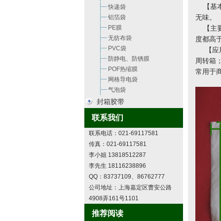
【基本
快递袋
无味。
铝箔袋
PE膜
【主要
无纺布袋
度都高于
PVC袋
【应用
防静电、防锈膜
周转箱
POF热缩膜
常用于
网格导电袋
气泡袋
封箱胶带
联系我们
联系电话：021-69117581
传真：021-69117581
李小姐 13818512287
李先生 18116238896
QQ：83737109、86762777
公司地址：上海嘉定区曹安公路
4908弄161号1101
推荐阅读