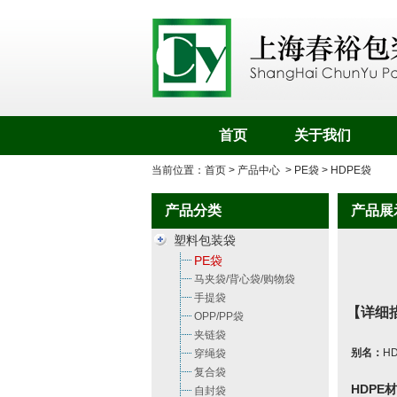
首页
关于我们
当前位置：
首页
>
产品中心
>
PE袋
> HDPE袋
产品分类
产品展
塑料包装袋
PE袋
马夹袋/背心袋/购物袋
手提袋
【详细
OPP/PP袋
夹链袋
别名：
H
穿绳袋
复合袋
HDPE
自封袋