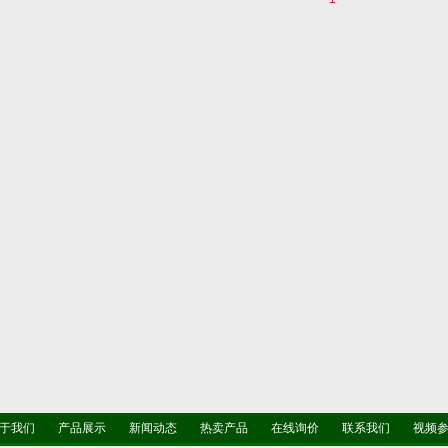
于我们
产品展示
新闻动态
热卖产品
在线询价
联系我们
视频