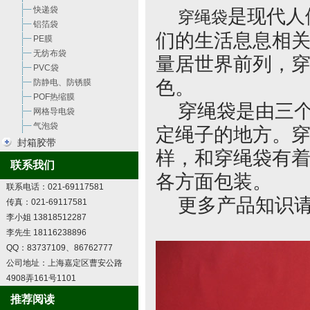
快递袋
是现代人
穿绳袋
铝箔袋
们的生活息息相
PE膜
无纺布袋
量居世界前列，
PVC袋
色。
防静电、防锈膜
POF热缩膜
穿绳袋是由三个
网格导电袋
气泡袋
定绳子的地方。
封箱胶带
样，和穿绳袋有着
联系我们
各方面包装。
联系电话：021-69117581
更多产品知识请
传真：021-69117581
李小姐 13818512287
李先生 18116238896
QQ：83737109、86762777
公司地址：上海嘉定区曹安公路
4908弄161号1101
推荐阅读