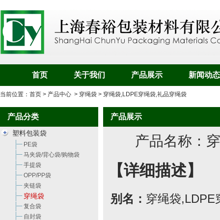
首页
关于我们
产品展示
新闻动态
当前位置：
首页
>
产品中心
>
穿绳袋
> 穿绳袋,LDPE穿绳袋,礼品穿绳袋
产品分类
产品展示
塑料包装袋
产品名称：
穿
PE袋
马夹袋/背心袋/购物袋
手提袋
【详细描述】
OPP/PP袋
夹链袋
穿绳袋
别名：
穿绳袋
,
LDP
复合袋
自封袋