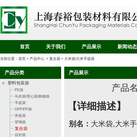
首页
关于我们
产品展示
新闻动态
当前位置：
首页
>
产品中心
>
复合袋
> 大米袋/大米手提袋
产品分类
产品展示
塑料包装袋
产品
PE袋
马夹袋/背心袋/购物袋
手提袋
【详细描述】
OPP/PP袋
夹链袋
穿绳袋
别名：
大米袋
,
大米手
复合袋
自封袋