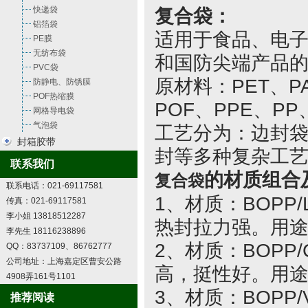
快递袋
复合袋：
铝箔袋
适用于食品、电
PE膜
无纺布袋
和国防尖端产品
PVC袋
原材料：PET、PA
防静电、防锈膜
POF热缩膜
POF、PPE、P
网格导电袋
气泡袋
工艺分为：边封
封箱胶带
封等多种复杂工
联系我们
的材质组合
复合袋
联系电话：021-69117581
1、材质：BOPP
传真：021-69117581
李小姐 13818512287
热封拉力强。用
李先生 18116238896
2、材质：BOP
QQ：83737109、86762777
公司地址：上海嘉定区曹安公路
高，挺性好。用
4908弄161号1101
3、材质：BOPP
推荐阅读