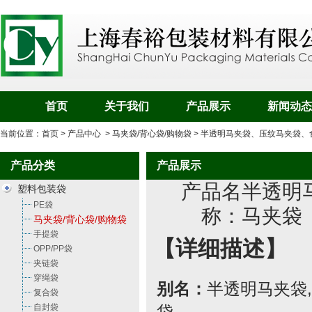
首页
关于我们
产品展示
新闻动态
当前位置：
首页
>
产品中心
>
马夹袋/背心袋/购物袋
> 半透明马夹袋、压纹马夹袋
产品分类
产品展示
产品名
半透明
塑料包装袋
PE袋
称：
马夹袋
马夹袋/背心袋/购物袋
手提袋
【详细描述】
OPP/PP袋
夹链袋
穿绳袋
别名：
半透明马夹袋
,
复合袋
自封袋