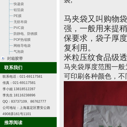
袋
,
快递袋
铝箔袋
PE膜
马夹袋又叫购物袋
无纺布袋
强，一般用来提
PVC袋
防静电、防锈膜
保要求，袋子厚度
POF热缩膜
复利用。
网格导电袋
气泡袋
米粒压纹食品级
封箱胶带
马夹袋厚度范围一般为0.
联系我们
可印刷各种颜色，不
联系电话：021-69117581
传真：021-69117581
李小姐 13818512287
李先生 18116238896
QQ：83737109、86762777
公司地址：上海嘉定区曹安公路
4908弄161号1101
推荐阅读