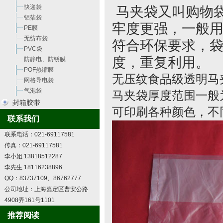
快递袋
马夹袋又叫购物袋
铝箔袋
牢度更强，一般
PE膜
无纺布袋
符合环保要求，袋
PVC袋
度，重复利用。
防静电、防锈膜
POF热缩膜
无压纹食品级透明马
网格导电袋
气泡袋
马夹袋厚度范围一般为0.
封箱胶带
可印刷各种颜色，不
联系我们
联系电话：021-69117581
传真：021-69117581
李小姐 13818512287
李先生 18116238896
QQ：83737109、86762777
公司地址：上海嘉定区曹安公路
4908弄161号1101
推荐阅读