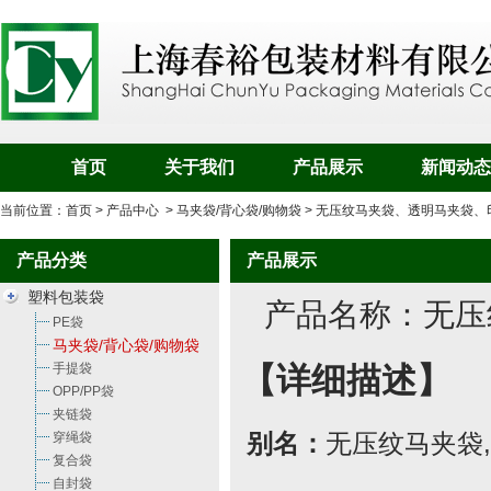
首页
关于我们
产品展示
新闻动态
当前位置：
首页
>
产品中心
>
马夹袋/背心袋/购物袋
> 无压纹马夹袋、透明马夹袋、
产品分类
产品展示
塑料包装袋
产品名称：
无压
PE袋
马夹袋/背心袋/购物袋
手提袋
【详细描述】
OPP/PP袋
夹链袋
穿绳袋
别名：
无压纹马夹袋
,
复合袋
自封袋